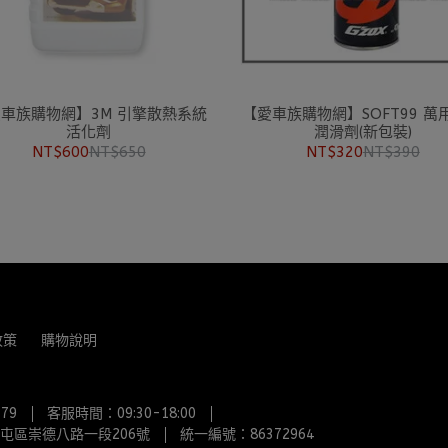
車族購物網】3M 引擎散熱系統
【愛車族購物網】SOFT99 萬
活化劑
潤滑劑(新包裝)
NT$600
NT$650
NT$320
NT$390
政策
購物說明
79
客服時間：09:30-18:00
屯區崇德八路一段206號
統一編號：86372964