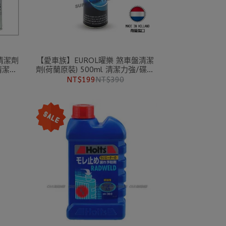
清潔劑
【愛車族】EUROL曜樂 煞車盤清潔
清潔劑
劑(荷蘭原裝) 500ml 清潔力強/碟盤
清潔劑/煞車盤清潔劑
NT$199
NT$390