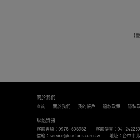
【愛
關於我們
查詢
關於我們
我的帳戶
退款政策
隱私
聯絡資訊
客服專線：0978-638982
客服傳真：04-242253
信箱：service@carfans.com.tw
地址：台中市北