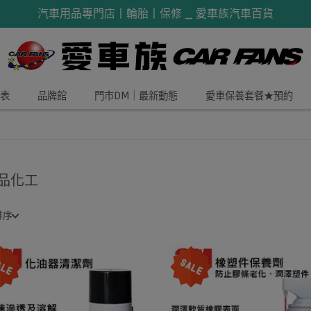
汽車用品專門店丨輪胎丨保修 _ 愛車族汽車百貨
表
品牌館
門市DM｜最新動態
愛車保養套餐★預約
品化工
排序