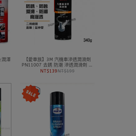
☆潤澤
【愛車族】3M 汽機車滲透潤滑劑
PN11007 去銹 防潮 滲透潤滑劑 強
效滲透
NT$139
NT$199