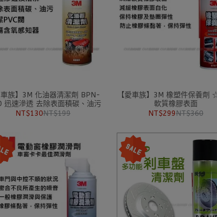
車族】3M 化油器清潔劑 BPN-
【愛車族】3M 橡塑件保養劑 
90 迅速滲透 去除表面積碳、油污
軟質橡膠表面
NT$130
NT$199
NT$299
NT$360