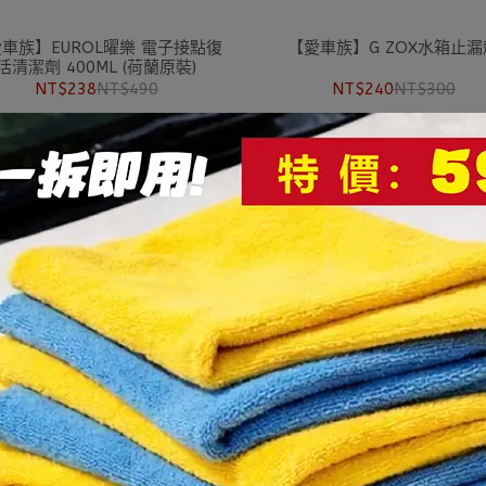
【愛車族】G ZOX水箱止漏
車族】EUROL曜樂 電子接點復
活清潔劑 400ML (荷蘭原裝)
NT$240
NT$300
NT$238
NT$490
車族】JOHNSEN'S 水箱防漏修
【愛車族】KYK 電瓶補充液-1L 
補劑
001)