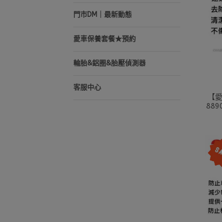
門市DM｜最新動態
愛車保養套餐★預約
輪胎&鋁圈&胎壓偵測器
客服中心
【愛
88