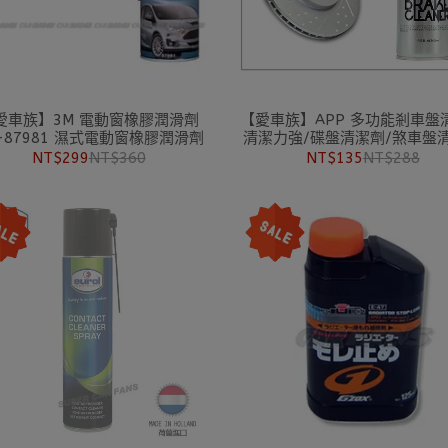
愛車族】3M 電動窗橡膠潤滑劑
【愛車族】APP 多功能剎車盤
-87981 濕式電動窗橡膠潤滑劑
清潔力強/碟盤清潔劑/煞車盤
鍊條油 清潔劑
NT$299
NT$360
NT$135
NT$288