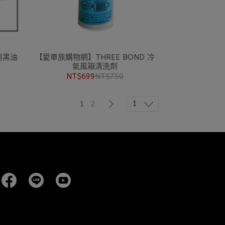
用黑油
【愛車族購物網】THREE BOND 冷
氣風箱清洗劑
NT$699
NT$750
1
1
2