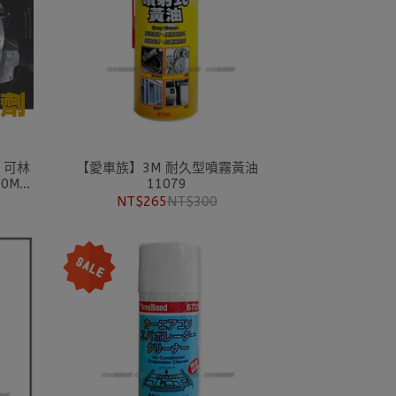
I 可林
【愛車族】3M 耐久型噴霧黃油
0ML
11079
清潔劑
NT$265
NT$300