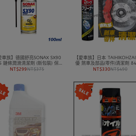
車族】德國舒亮SONAX SX90
【愛車族】日本 TAIHIKOHZA
US 鏈條潤滑清潔劑 (新包裝) 保護
優 煞車及部品(零件)清潔劑 84
潤滑 清潔
清潔力強/碟盤清潔劑/煞車盤
NT$299
NT$375
NT$330
NT$490