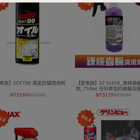
車族】SOFT99 萬能防鏽潤滑劑
【愛車族】SZ S1658_鍊條齒輪清潔
劑_750ml 任何車型的齒輪及
可使用
NT$190
NT$300
NT$170
NT$230