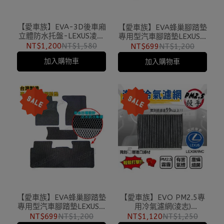
【愛車族】EVA-3D後車廂
【愛車族】EVA蜂巢腳踏墊
立體防水托盤-LEXUS凌志
專用型汽車腳踏墊LEXUS -
(專用型)
IS250 (黑色、灰色 2色選
NT$1,200
NT$1,580
NT$699
NT$1,200
擇)
加入購物車
加入購物車
【愛車族】EVA蜂巢腳踏墊
【愛車族】EVO PM2.5專
專用型汽車腳踏墊LEXUS -
用冷氣濾網(淩志)
RX-350(330) (黑色、灰色
LEX061NC LEXUS
NT$699
NT$1,200
NT$1,120
NT$1,250