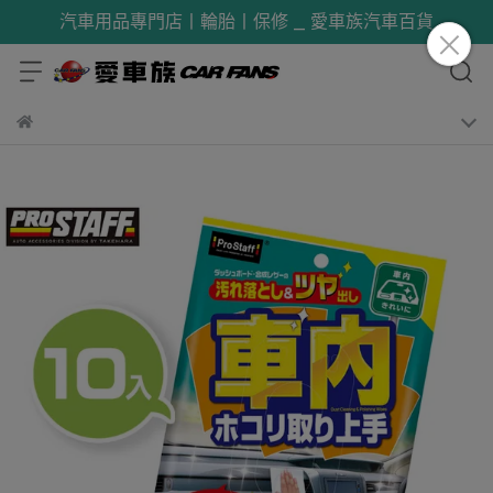
汽車用品專門店丨輪胎丨保修 _ 愛車族汽車百貨