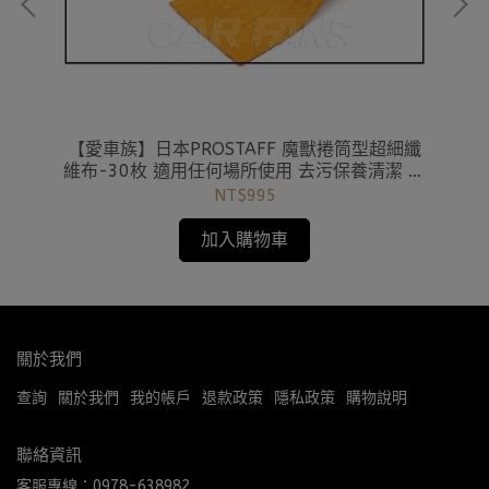
布超
【愛車族】日本PROSTAFF 魔獸捲筒型超細纖
【
維布-30枚 適用任何場所使用 去污保養清潔 橘
色｜綠色
NT$995
加入購物車
關於我們
查詢
關於我們
我的帳戶
退款政策
隱私政策
購物說明
聯絡資訊
客服專線：0978-638982