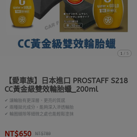
1
/
5
【愛車族】日本進口 PROSTAFF S218
CC黃金級雙效輪胎蠟_200ml
✔ 讓輪胎有更深層、更亮的質感
✔ 兩種拋光成分，能夠深入滲透輪胎
✔ 輪圈縫隙等細微之處也能輕鬆塗抹
NT$650
NT$789