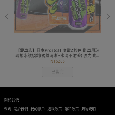
日本
【愛車族】日本Prostaff 魔獸2秒速噴 車用玻
【
頭燈
璃撥水護膜劑(視線清晰~水滴不附著) 強力噴射
型 A-72
NT$285
已售完
關於我們
查詢
關於我們
我的帳戶
退款政策
隱私政策
購物說明