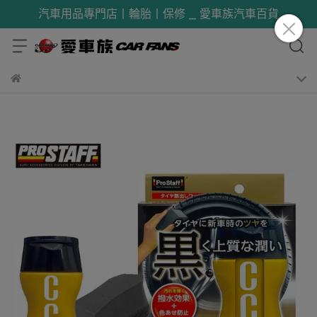
汽車用品專門店丨輪胎丨保修 _ 愛車族汽車百貨