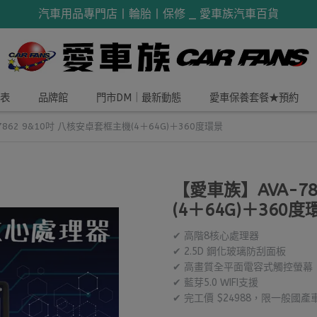
汽車用品專門店丨輪胎丨保修 _ 愛車族汽車百貨
表
品牌館
門市DM｜最新動態
愛車保養套餐★預約
862 9&10吋 八核安卓套框主機(4＋64G)＋360度環景
【愛車族】AVA-7
(4＋64G)＋360度
✔ 高階8核心處理器
✔ 2.5D 鋼化玻璃防刮面板
✔ 高畫質全平面電容式觸控螢幕
✔ 藍芽5.0 WIFI支援
✔ 完工價 $24988，限一般國