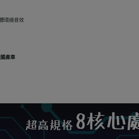
立體環繞音效
般國產車