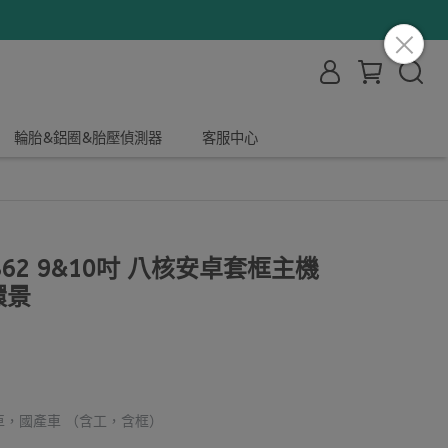
輪胎&鋁圈&胎壓偵測器
客服中心
862 9&10吋 八核安卓套框主機
環景
產車，國產車 （含工，含框）