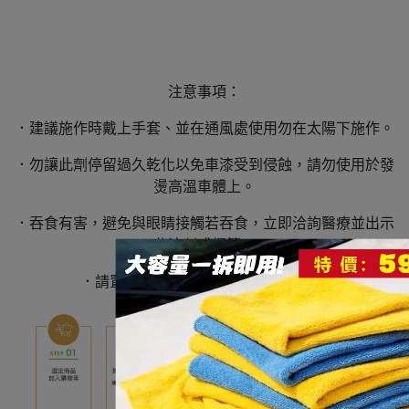
注意事項：
．建議施作時戴上手套、並在通風處使用勿在太陽下施作。
．勿讓此劑停留過久乾化以免車漆受到侵蝕，請勿使用於發
燙高溫車體上。
．吞食有害，避免與眼睛接觸若吞食，立即洽詢醫療並出示
此溶劑或標籤。
．請置於陰涼處且兒童拿不到的地方。