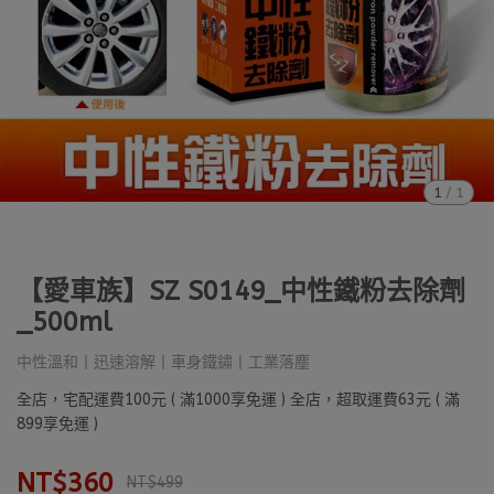
1
/
1
【愛車族】SZ S0149_中性鐵粉去除劑
_500ml
中性溫和丨迅速溶解丨車身鐵鏽丨工業落塵
全店，宅配運費100元 ( 滿1000享免運 ) 全店，超取運費63元 ( 滿
899享免運 )
NT$360
NT$499