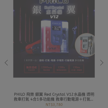
(加
PHILO 飛樂 銀翼 Red Crystal V12水晶機 透明
【
救車打氣 4合1多功能機 救車行動電源＋打氣機
可用飛樂 STP12 PRO
NT$3,780