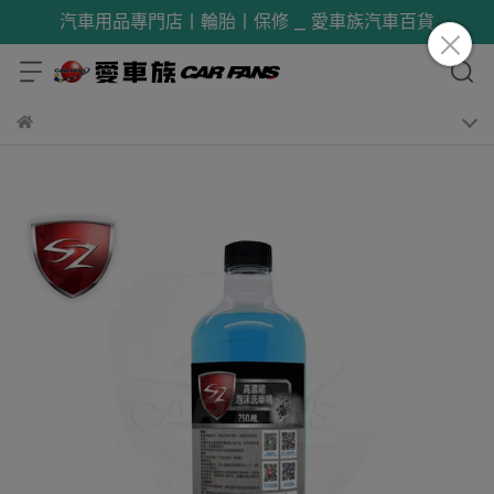
汽車用品專門店丨輪胎丨保修 _ 愛車族汽車百貨