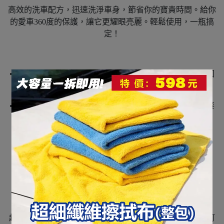
高效的洗車配方，迅速洗淨車身，節省你的寶貴時間。給你
的愛車360度的保護，讓它更耀眼亮麗。輕鬆使用，一瓶搞
定！
• 超高濃縮配方、簡單好用、中性不傷手無磷配方、快速回
復色彩與光亮。
• 洗車時泡沫柔順輕鬆帶走塵土與汙垢，且不傷原附著車漆
上的純蠟系產品。
• 特殊滋養配方可更有效呈現透徹的亮度。
使用方法：
超高濃縮 1:300配方 倒入適量的原液搭配清水混合使用即可