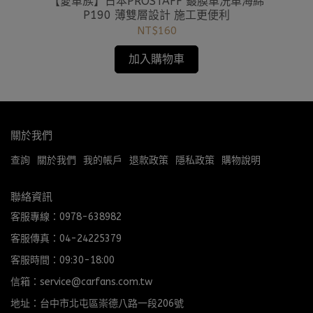
用擦
【愛車族】日本PROSTAFF 鍍膜車洗車海綿
【
P190 薄雙層設計 施工更便利
NT$160
加入購物車
關於我們
查詢
關於我們
我的帳戶
退款政策
隱私政策
購物說明
聯絡資訊
客服專線：0978-638982
客服傳真：04-24225379
客服時間：09:30-18:00
信箱：service@carfans.com.tw
地址：台中市北屯區崇德八路一段206號