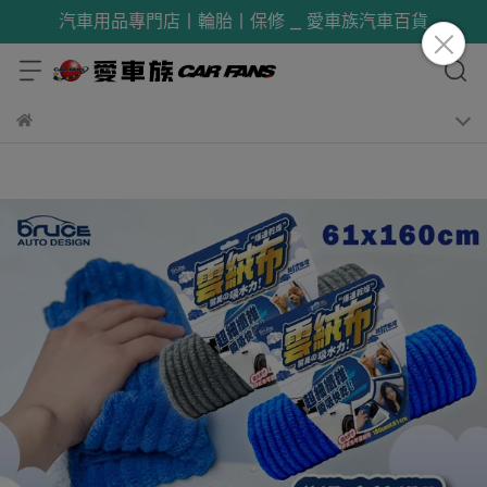
汽車用品專門店丨輪胎丨保修 _ 愛車族汽車百貨