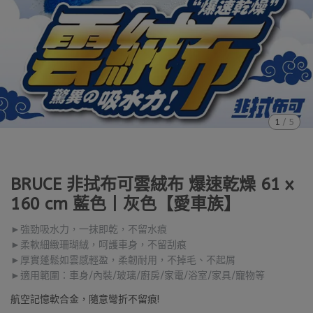
1
/
5
BRUCE 非拭布可雲絨布 爆速乾燥 61 x
160 cm 藍色丨灰色【愛車族】
►強勁吸水力，一抹即乾，不留水痕
►柔軟細緻珊瑚絨，呵護車身，不留刮痕
►厚實蓬鬆如雲感輕盈，柔韌耐用，不掉毛、不起屑
►適用範圍：車身/內裝/玻璃/廚房/家電/浴室/家具/寵物等
航空記憶軟合金，隨意彎折不留痕!