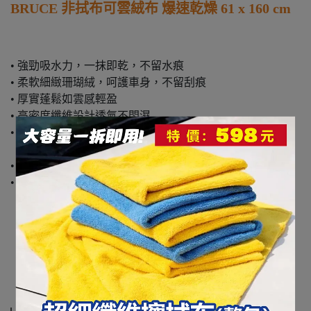
BRUCE 非拭布可雲絨布 爆速乾燥 61 x 160 cm
• 強勁吸水力，一抹即乾，不留水痕
• 柔軟細緻珊瑚絨，呵護車身，不留刮痕
• 厚實蓬鬆如雲感輕盈
• 高密度纖維設計透氣不悶濕
• 輕鬆擰乾不費力，洗後快速恢復乾爽
• 柔韌耐用，不掉毛、不起屑
• 適用範圍：車身/內裝/玻璃/廚房/家電/浴室/家具/寵物等