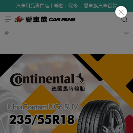
汽車用品專門店丨輪胎丨保修 _ 愛車族汽車百貨