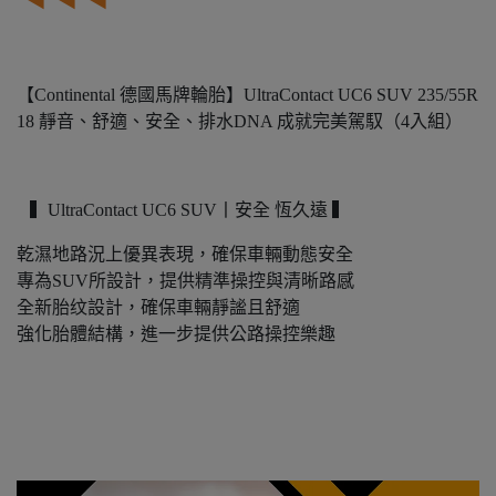
【Continental 德國馬牌輪胎】UltraContact UC6 SUV 235/55R
18 靜音、舒適、安全、排水DNA 成就完美駕馭（4入組）
▍UltraContact UC6 SUV丨安全 恆久遠
▍
乾濕地路況上優異表現，確保車輛動態安全
專為SUV所設計，提供精準操控與清晰路感
全新胎纹設計，確保車輛靜謐且舒適
強化胎體結構，進一步提供公路操控樂趣