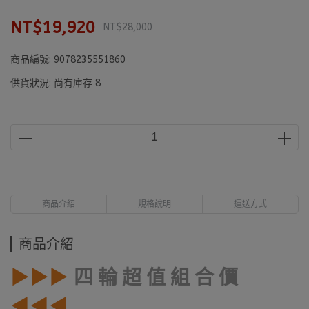
NT$19,920
NT$28,000
商品編號:
9078235551860
供貨狀況:
尚有庫存 8
商品介紹
規格說明
運送方式
商品介紹
▶▶▶
四 輪 超 值 組 合 價
◀◀◀