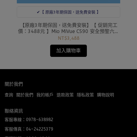
✔︎【 原廠3年期保固，送免費安裝 】
【原廠3年期保固，送免費安裝】【 促銷完工
【
七世
價：3488元 】Mio MiVue C590 安全預警六合
價
一 星光級 GPS行車記錄器 1080P 送32G記憶卡
NT$3,488
【愛車族】
加入購物車
關於我們
查詢
關於我們
我的帳戶
退款政策
隱私政策
購物說明
聯絡資訊
客服專線：0978-638982
客服傳真：04-24225379