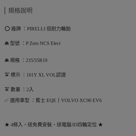
規格說明
⭕️ 廠牌 ：PIRELLI 倍耐力輪胎
🚘 型號 ：P Zero NCS Elect
🚘 規格 ：235/55R19
🚖 標示 ：101Y XL VOL認證
🚖 數量 ：2入
✅ 適用車型 ：賓士 EQE丨VOLVO XC90 EV6
★ 4條入，送免費安裝、送電腦3D四輪定位 ★