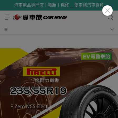
汽車用品專門店丨輪胎丨保修 _ 愛車族汽車百貨