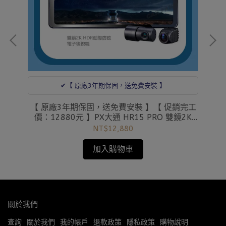
✔︎【 原廠3年期保固，送免費安裝 】
R20
【C
【 原廠3年期保固，送免費安裝 】【 促銷完工
【愛
國U
價：12880元 】PX大通 HR15 PRO 雙鏡2K
HDR防眩頂級電子後視鏡行車記錄器 送
NT$12,880
128G【愛車族】
加入購物車
關於我們
查詢
關於我們
我的帳戶
退款政策
隱私政策
購物說明