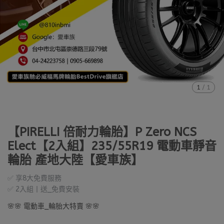
1
/
1
【PIRELLI 倍耐力輪胎】P Zero NCS
Elect【2入組】235/55R19 電動車靜音
輪胎 產地大陸【愛車族】
✅ 享8大免費服務
✅ 2入組丨送_免費安裝
🌸🌸 電動車_輪胎大特賣 🌸🌸