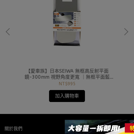
園系列
【愛車族】日本SEIWA 無框高反射平面
【
鏡-300mm 視野角度更寬 ｜無框平面藍
SY
鏡-300MM
NT$995
加入購物車
關於我們