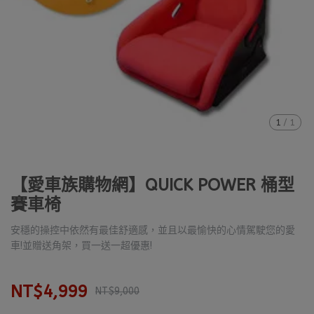
1
/
1
【愛車族購物網】QUICK POWER 桶型
賽車椅
安穩的操控中依然有最佳舒適感，並且以最愉快的心情駕駛您的愛
車!並贈送角架，買一送一超優惠!
NT$4,999
NT$9,000