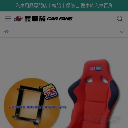
汽車用品專門店丨輪胎丨保修 _ 愛車族汽車百貨