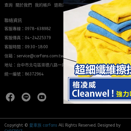
查詢
關於我們
我的帳戶
退款政策
隱私政策
購物說明
聯絡資訊
客服專線：0978-638982
客服傳真：04-24225379
客服時間：09:30-18:00
信箱：service@carfans.com.tw
地址：台中市北屯區崇德八路一段206號
統一編號：86372964
Copyright ©
愛車族 carfans
All Rights Reserved.
Designed by