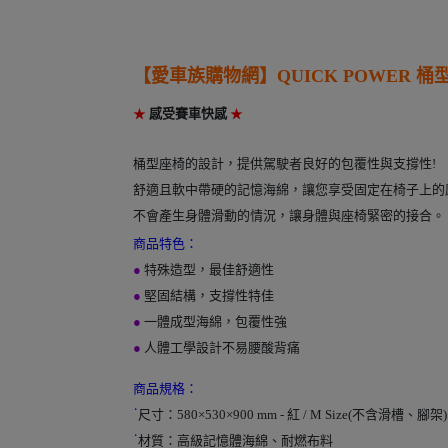
【愛車族購物網】
QUICK POWER 
★
感受賽車快感
★
桶型座椅的設計，提供駕駛者良好的包覆性與支撐性
!
舒適且軟中帶硬的記憶海綿，讓您享受固定在椅子上的
不會產生身體滑動的情況，讓身體與座椅緊密的接合。
商品特色：
●
特殊造型，最佳舒適性
●
堅固結構，支撐性特佳
●
一體成型海綿，包覆性強
●
人體工學設計不易腰酸背痛
商品規格：
˙
尺寸：
580×530×900 mm - 紅 / M Size(不含滑槽、腳架)
˙
材質：
高級記憶體海綿、耐燃布料