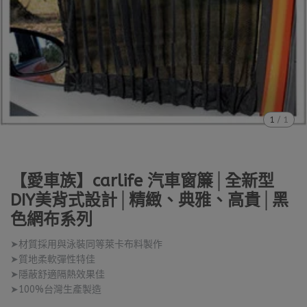
1
/
1
【愛車族】carlife 汽車窗簾│全新型
DIY美背式設計│精緻、典雅、高貴│黑
色網布系列
➤材質採用與泳裝同等萊卡布料製作
➤質地柔軟彈性特佳
➤隱蔽舒適隔熱效果佳
➤100%台灣生產製造