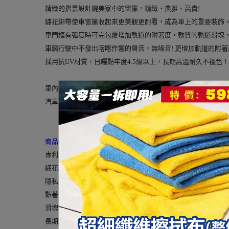
精緻的摺景設計媲美家中的窗簾，精緻、典雅、高貴!
繡花綁帶使車窗簾收起來更美觀更耐看，成為車上的重要裝飾
車門框有弧度時可完包覆增加軌道的附著度，軟質的軌道滑塊
車輛行駛中不發出喀喀作響的聲音，無噪音! 更增加軌道的附著
採用抗UV材質，日曬黏牢度4.5級以上，長期高溫耐久不褪色！
車內黏著性的架橋劑、雙面膠、黏扣帶、蘑菇扣等，皆使用美國
汽車窗廉不僅遮陽、增加冷氣效果，也可必免隱私外洩，車中
商品特色：
專利軟質軌道設計，包覆式設計
繡花綁帶，使窗簾收起更美觀
隱私效果最佳，保護車內裝潢
黏著牢度、典雅高貴大方
滑塊設計，行駛中不到處滑動極靜無聲
長期高溫耐久不退色