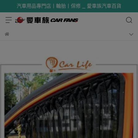
汽車用品專門店丨輪胎丨保修 _ 愛車族汽車百貨