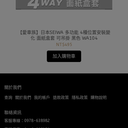
全帶
【愛車族】日本SEIWA 多功能 4種位置安裝變
【
化 面紙盒套 可吊掛 黑色 WA104
利
NT$495
加入購物車
關於我們
查詢
關於我們
我的帳戶
退款政策
隱私政策
購物說明
聯絡資訊
客服專線：0978-638982