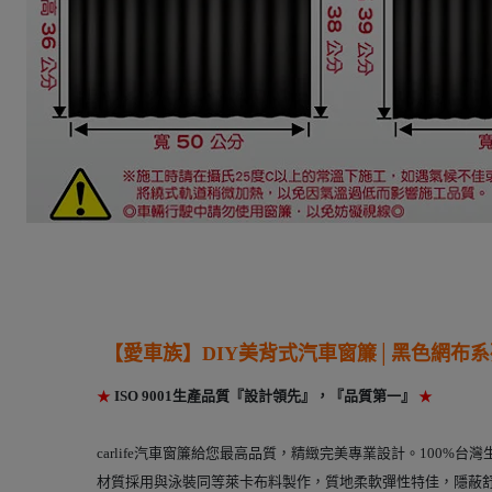
【愛車族】
DIY美背式汽車窗簾
│黑色網布系
★
ISO 9001生產品質『設計領先』，『品質第一』
★
carlife汽車窗簾給您最高品質，精緻完美專業設計。100%台
材質採用與泳裝同等萊卡布料製作，質地柔軟彈性特佳，隱蔽