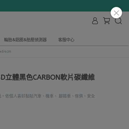
輪胎&鋁圈&胎壓偵測器
客服中心
64cm
D立體黑色CARBON軟片碳纖維
貼紙。依個人喜好黏貼汽車、機車、 腳踏車、傢俱、安全