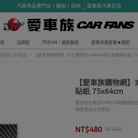
汽車用品專門店丨輪胎丨保修 _ 愛車族汽車百貨
表
品牌館
門市DM｜最新動態
愛車保養套餐★預約
紙部品│DIY用品
【愛車族購物網】3D立體黑色CARBON軟片碳纖維貼紙 75x
【愛車族購物網】3
貼紙 75x64cm
個性特色黑色CARBON碳纖維
帽等成為注目焦點。
NT$480
NT$590