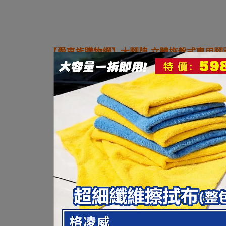
【愛車族購物網】
大腳牌 立體拖盤式專用腳
---
★
EVA環保材質 台灣製造品質保證
★
大腳牌BIG FOOT 立體拖盤式專用汽車腳踏墊。
完美的一體成型、精緻又美觀EVA環保材質，無毒無害無臭
安全孔加魔鬼氈雙重防護，絕不卡住油門、剎車，安全有保
全面性立體設計、容易清洗，不必再煩惱髒汙如何處理，所
專用型腳踏墊 - 凌志LEXUS RX350 450H -3片式
商品特色：
●
前面性立體防漏設計
●
容易沖洗清理
●
正面附有安全孔設計 ( 依車款車型而定 )