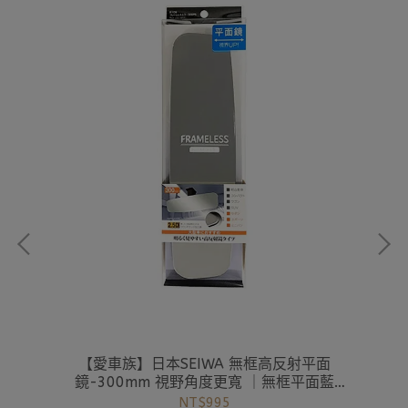
菌消
【愛車族】日本SEIWA 無框高反射平面
【愛
消臭
鏡-300mm 視野角度更寬 ｜無框平面藍
鏡-300MM
NT$995