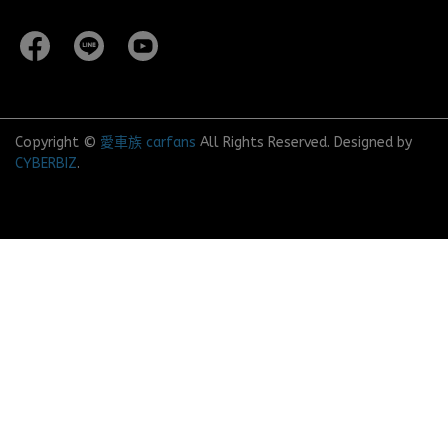
Copyright ©
愛車族 carfans
All Rights Reserved.
Designed by
CYBERBIZ
.