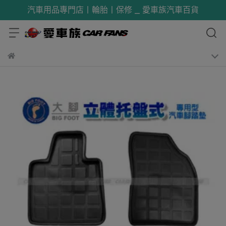
汽車用品專門店丨輪胎丨保修 _ 愛車族汽車百貨