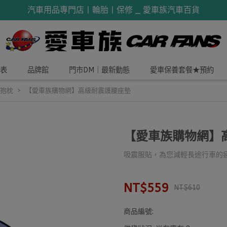
汽車用品專門店丨輪胎丨保修 _ 愛車族汽車百貨
表
品牌館
門市DM｜最新動態
愛車保養套餐★預約
│抱枕
【愛車族購物網】高級耐震護腰座墊
【愛車族購物網】
吸震服貼，為您減輕長途行車的
NT$559
NT$610
商品編號: