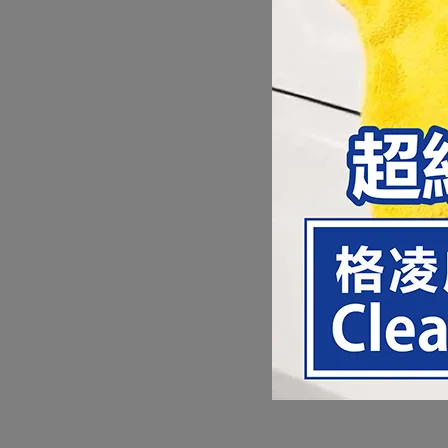
---- --