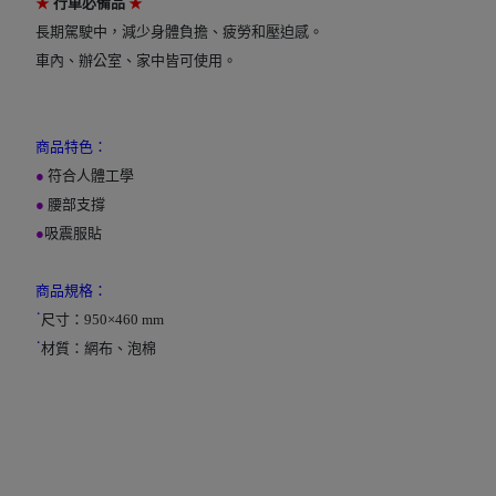
★
行車必備品
★
長期駕駛中，減少身體負擔、疲勞和壓迫感。
車內
、辦公室、家中皆可使用。
商品特色：
●
符合
人體工學
●
腰部支撐
●
吸震服貼
商品規格：
˙
尺寸：950×460 mm
˙
材質：網布、泡棉