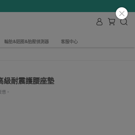
輪胎&鋁圈&胎壓偵測器
客服中心
高級耐震護腰座墊
疲憊。