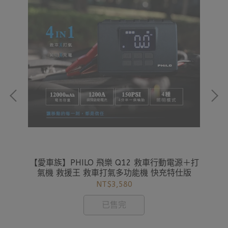
翼桿
【愛車族】PHILO 飛樂 Q12 救車行動電源＋打
【
速安
氣機 救援王 救車打氣多功能機 快充特仕版
SY
NT$3,580
已售完