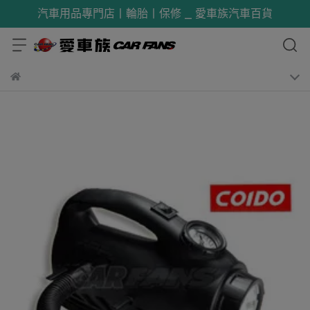
汽車用品專門店丨輪胎丨保修 _ 愛車族汽車百貨