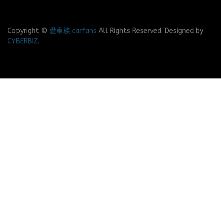
Copyright ©
愛車族 carfans
All Rights Reserved.
Designed by
CYBERBIZ
.