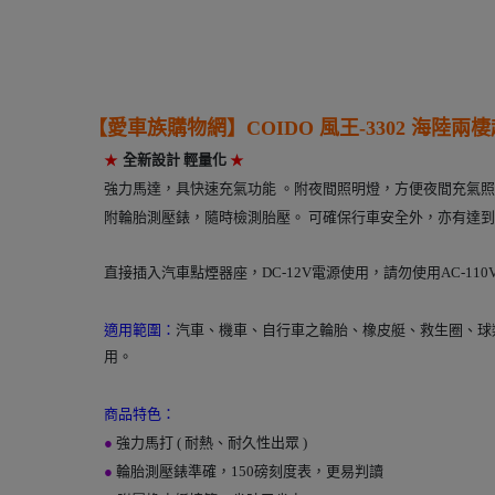
【愛車族購物網】
COIDO 風王-
3302
海陸兩棲
----
★
全新設計 輕量化
★
強力馬達，具快速充氣功能 。附夜間照明燈，方便夜間充氣
附輪胎測壓錶，隨時檢測胎壓。 可確保行車安全外，亦有達
直接插入汽車點煙器座，DC-12V電源使用，請勿使用AC-110
適用範圍：
汽車、機車、自行車之輪胎、橡皮艇、救生圈、球類
用。
商品特色：
●
強力馬打 ( 耐熱、耐久性出眾 )
●
輪胎測壓錶準確，150磅刻度表，更易判讀