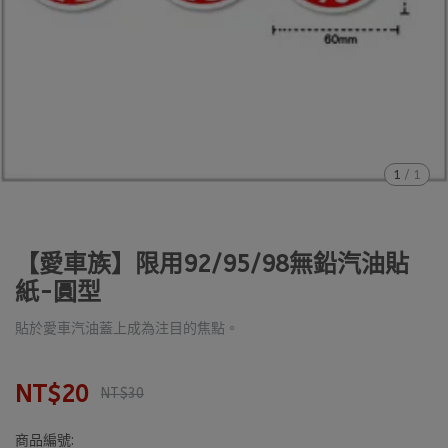
1
/
1
【愛車族】限用92/95/98無鉛汽油貼
紙-圓型
貼於愛車汽油蓋上成為注目的焦點。
NT$20
NT$30
商品編號: