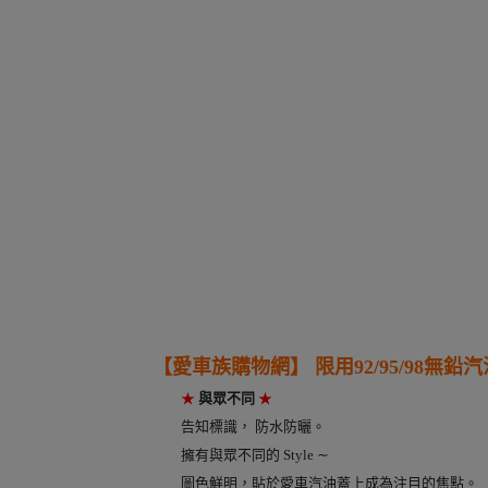
----
【愛車族購物網】
限用92/95/98無鉛
★
與眾不同
★
告知標識， 防水防曬。
擁有與眾不同的 Style ∼
圖色鮮明，貼於愛車汽油蓋上成為注目的焦點。