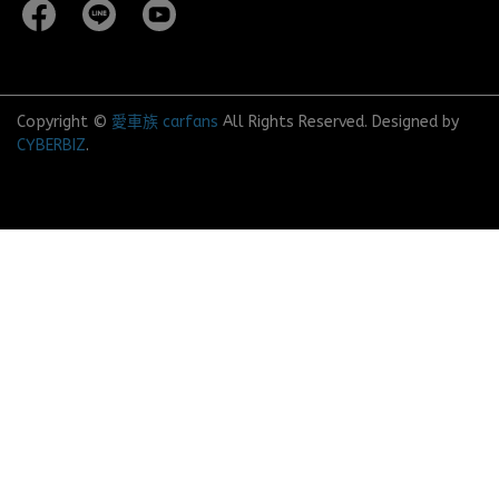
Copyright ©
愛車族 carfans
All Rights Reserved.
Designed by
CYBERBIZ
.