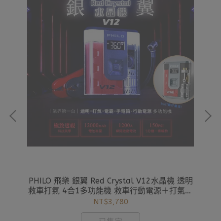
匙圈
PHILO 飛樂 銀翼 Red Crystal V12水晶機 透明
【
用
救車打氣 4合1多功能機 救車行動電源＋打氣機
可用飛樂 STP12 PRO
NT$3,780