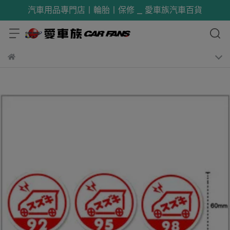
汽車用品專門店丨輪胎丨保修 _ 愛車族汽車百貨