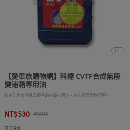
1
/
1
【愛車族購物網】科達 CVTF合成無段
變速箱專用油
穩定的黏度特性及優秀的金屬抗磨性，有效提高變速箱率。
NT$530
NT$650
商品編號: