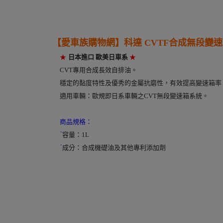
【愛車族購物網】
科達 CVTF合成無段變
------
★
日本進口 歐美日車系
★
CVT專用合成長效自排油。
穩定的黏度特性及優秀的金屬抗磨性，有效提高變速箱率
適用車輛：歐規即日系車輛之CVT無段變速箱系統。
商品規格：
˙
容量：1L
˙
成分：合成機礎油及其他專利添加劑