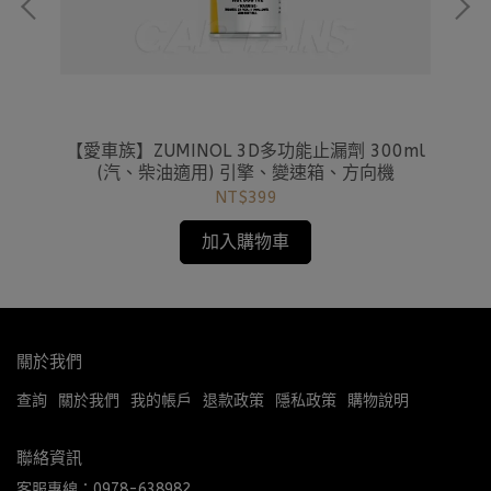
TF
【愛車族】ZUMINOL 3D多功能止漏劑 300ml
【
型
(汽、柴油適用) 引擎、變速箱、方向機
NT$399
加入購物車
關於我們
查詢
關於我們
我的帳戶
退款政策
隱私政策
購物說明
聯絡資訊
客服專線：0978-638982