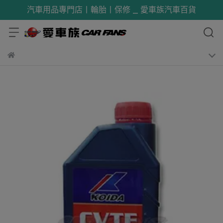
汽車用品專門店丨輪胎丨保修 _ 愛車族汽車百貨