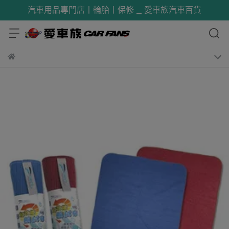
汽車用品專門店丨輪胎丨保修 _ 愛車族汽車百貨