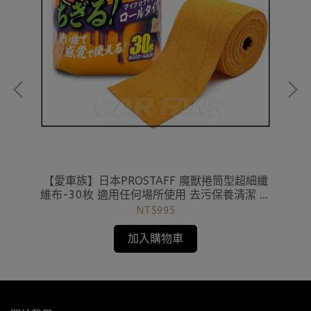
車海
【愛車族】日本PROSTAFF 魔獸捲筒型超細纖
【
維布-30枚 適用任何場所使用 去污保養清潔 橘
色｜綠色
NT$995
加入購物車