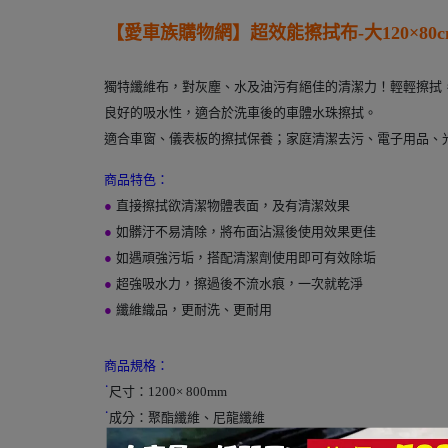
---
【愛車族購物網】
超效能擦拭布-大120×80c
獨特纖維布，對灰塵、水及油污有絕佳的清潔力！輕輕擦拭
良好的吸水性，適合於洗車後的車體水珠擦拭。
適合車窗、儀表板的擦拭保養；家庭清潔去污、電子用品、
商品特色：
●
直接擦拭欲清潔物體表面，及有清潔效果
●
如髒汙不易清除，將布面沾濕後使用效果更佳
●
如遇頑強污垢，搭配清潔劑使用即可有效除垢
●
超強吸水力，擦過後不流水痕，一次就乾淨
●
纖維織品，更耐洗、更耐用
商品規格：
˙
尺寸：1200× 800mm
˙
成分：聚酯纖維、尼龍纖維