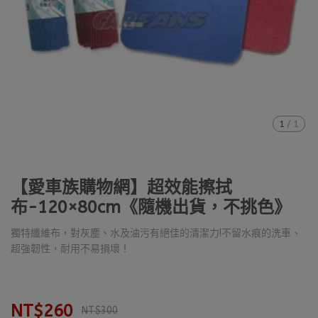
1
/
1
【愛車族購物網】超效能擦拭
布-120×80cm《隨機出貨，不挑色》
獨特纖維布，對灰塵、水及油污有絕佳的清潔力!不留水痕的洗車、
超強韌性，耐用不易損壞！
NT$260
NT$300