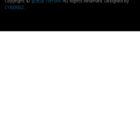
Copyright ©
愛車族 carfans
All Rights Reserved.
Designed by
CYBERBIZ
.