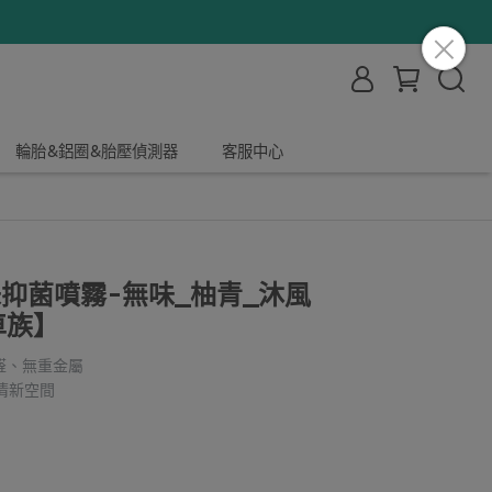
輪胎&鋁圈&胎壓偵測器
客服中心
萃淨味抑菌噴霧-無味_柚青_沐風
車族】
醛、無重金屬
清新空間