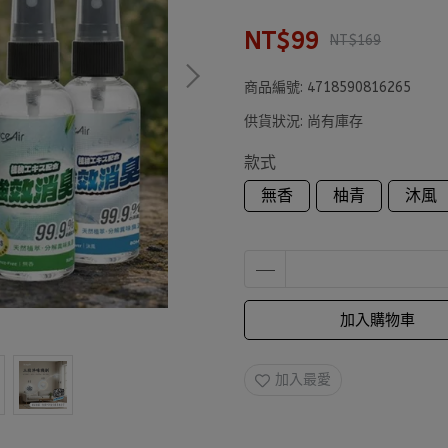
NT$99
NT$169
商品編號:
4718590816265
供貨狀況:
尚有庫存
款式
無香
柚青
沐風
加入購物車
加入最愛