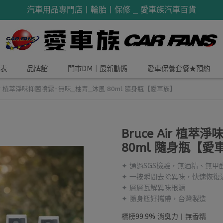
汽車用品專門店丨輪胎丨保修 _ 愛車族汽車百貨
表
品牌館
門市DM｜最新動態
愛車保養套餐★預約
 Air 植萃淨味抑菌噴霧-無味_柚青_沐風 80ml 隨身瓶【愛車族】
Bruce Air 植
80ml 隨身瓶【愛
✦ 通過SGS檢驗，無酒精、無甲
✦ 一按瞬間去除異味，快速恢復
✦ 層層瓦解異味根源
✦ 隨身瓶好攜帶，台灣製造
標榜99.9% 消臭力丨無香精