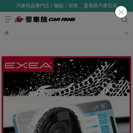
汽車用品專門店丨輪胎丨保修 _ 愛車族汽車百貨