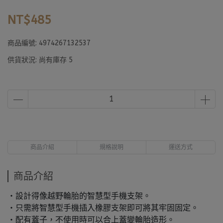
NT$485
商品編號:
4974267132537
供貨狀況:
尚有庫存 5
商品介紹
規格說明
運送方式
商品介紹
・設計得像越野輪胎的智慧型手機支架。
・只需將智慧型手機插入橡膠支架即可將其牢固固定。
・配有蓋子，不使用時可以合上蓋變輪胎造形。