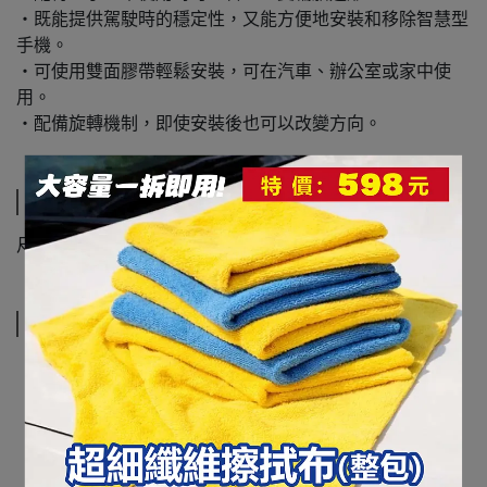
・既能提供駕駛時的穩定性，又能方便地安裝和移除智慧型
手機。
・可使用雙面膠帶輕鬆安裝，可在汽車、辦公室或家中使
用。
・配備旋轉機制，即使安裝後也可以改變方向。
規格說明
尺寸：H29xW73xD73
運送方式