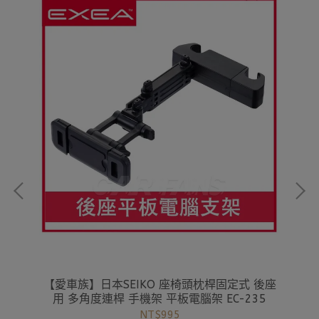
明背
【愛車族】日本SEIKO 座椅頭枕桿固定式 後座
【
用 多角度連桿 手機架 平板電腦架 EC-235
NT$995