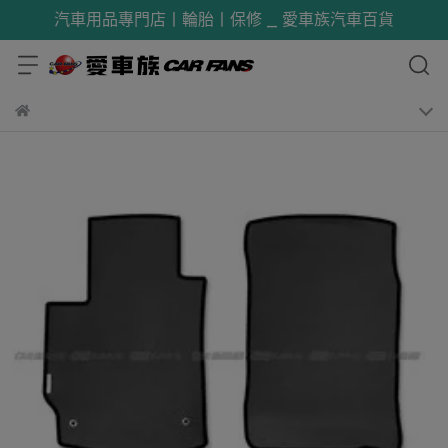
汽車用品專門店丨輪胎丨保修 _ 愛車族汽車百貨