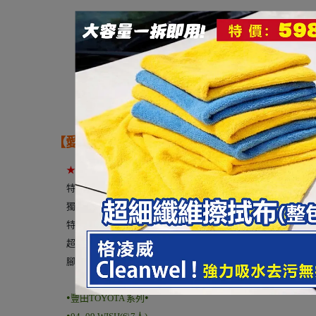
【愛車族購物網】
特耐磨踏墊- 豐田 TOYOTA系
★
新品特嚴選
專利製造
★
特耐磨踏墊，全合成PVC材質，特殊合成技術。耐燃、無毒、
獨家VIP合成材質，壽命長更環保、更經濟。橫列式溝槽清洗
特殊凹凸溝槽設計，具止滑、耐磨、易清洗功能。
超薄服貼設計，不影響汽車滑軌座椅的前後移動。
腳踏墊底部魔鬼氈設計，牢固固定踏墊不易滑動，提升行車安
•
•
豐田TOYOTA 系列
•