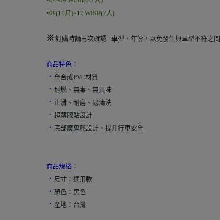
04~09 WISH(6\7人)
•
09(11月)~12 WISH(7人)
※
訂購時請再次確認 - 車型、年份，以免發生與車型不符之
商品特色：
．
全合成PVC材質
．
耐燃、無毒、無異味
．
止滑、耐磨、易清洗
．
超薄服貼設計
．
底部魔鬼氈設計，提升行車安全
商品規格：
．
尺寸：通用款
．
顏色：黑色
．
產地：台灣