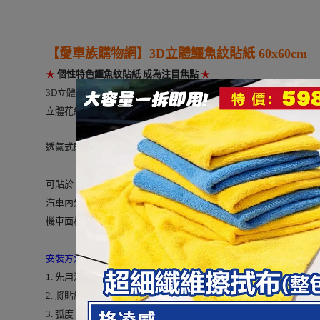
【愛車族購物網】
3D立體鱷魚紋貼紙 60x60cm
---
★
個性特色鱷魚紋貼紙 成為注目焦點
★
3D立體鱷魚紋貼紙碳纖維貼紙，提升愛車質感， 簡易DIY安裝。
立體花紋，非平面貼紙、觸感絕佳。不起氣泡、黏性佳、耐磨、防
透氣式貼紙可直接乾貼，不用擔心由於溫度變化產生的氣泡。
可貼於：
汽車內外裝、腳踏車、機車、傢俱、室內全牆、安全帽、後視鏡、
機車面板、排氣管護片、手機、筆電、安全帽......均適用。
安裝方法：
1. 先用清潔濟把要貼的表面清洗乾淨。
2. 將貼紙撕開，背面不需噴水，直接黏貼上即可。
3. 弧度、彎曲地方，可用吹風機吹軟後，使用刮板或手按壓平整即