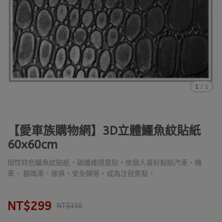
1
/
1
【愛車族購物網】3D立體鱷魚紋貼紙
60x60cm
個性特色鱷魚紋貼紙，碳纖維隨意貼。依個人喜好黏貼汽車、機
車、 腳踏車、傢俱、安全帽等，成為注目焦點。
NT$299
NT$350