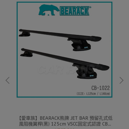
鏈條潤
【愛車族】BEARACK熊牌 JET BAR 預留孔式低
【
風阻機翼桿(黑) 125cm VSCC固定式認證 CB-