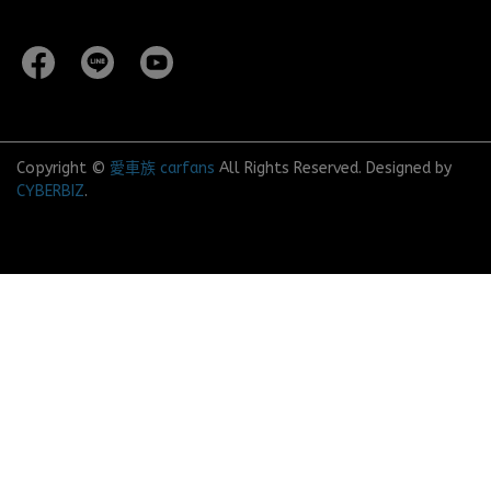
Copyright ©
愛車族 carfans
All Rights Reserved.
Designed by
CYBERBIZ
.