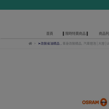
首頁
▌限時特賣商品 ▌
商品列
➤改裝省油精品
,
車身改裝精品
,
汽車燈泡│大燈│L