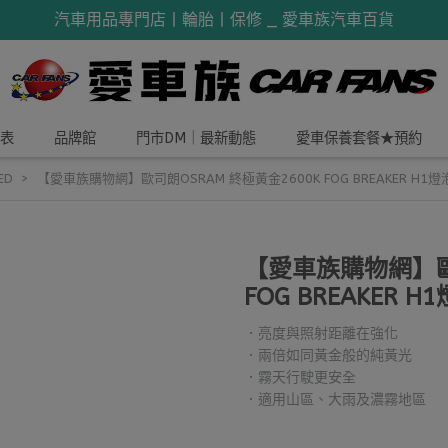
汽車用品專門店丨輪胎丨保修 _ 愛車族汽車百貨
表
品牌館
門市DM｜最新動態
愛車保養套餐★預約
ED
【愛車族購物網】歐司朗OSRAM 終極黃金2600K FOG BREAKER H1燈
【愛車族購物網】歐司
FOG BREAKER H
．亮度與照射距離在強化
．兩倍如同黃金般的純黃光
．霧天行駛更安全
．適用山區、大雨及濃霧地區