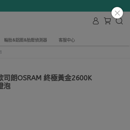
輪胎&鋁圈&胎壓偵測器
客服中心
泡
朗OSRAM 終極黃金2600K
1燈泡