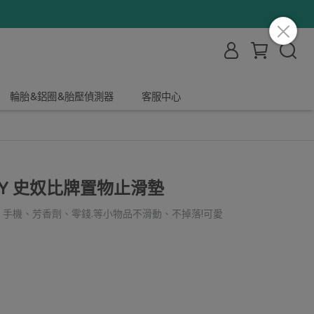
輪胎&鋁圈&胎壓偵測器
客服中心
PY 史奴比牌置物止滑墊
手機、芳香劑、零錢.等小物品不滑動、不掉落!可愛