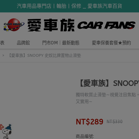
汽車用品專門店丨輪胎丨保修 _ 愛車族汽車百貨
表
品牌館
門市DM｜最新動態
愛車保養套餐★預約
【愛車族】SNOOPY 史奴比牌置物止滑墊
【愛車族】SNOO
獨特軟質止滑墊∼視覺注目焦點。
又實用∼
NT$289
NT$330
商品編號: