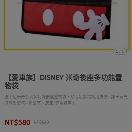
1
/
1
【愛車族】DISNEY 米奇後座多功能置
物袋
迪士尼米奇系列多功能後座置物袋，貼心設計超實用方便∼讓車室充
滿歡樂氣氛∼辦公室、居家..等皆適用！
NT$580
NT$630