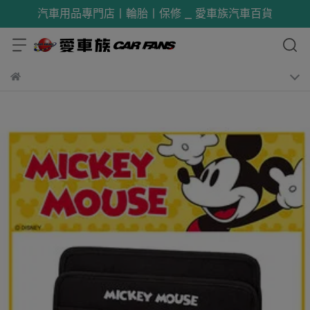
汽車用品專門店丨輪胎丨保修 _ 愛車族汽車百貨