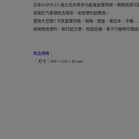
日本NAPOLEX 迪士尼米奇多功能後座置物袋，精緻質感
安裝於汽車頭枕支撐架，收那便利超實用。
置物大空間!! 可放置寶特瓶、相機、煙盒、筆記本、手機.....
收納使用便利，取付超方便∼ 附固定繩，車子行駛時可穩固
商品規格：
．
尺寸：360 × 210 × 40 mm