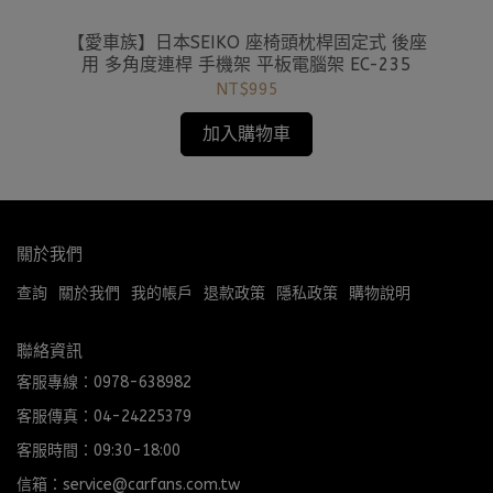
園系列
【愛車族】日本SEIKO 座椅頭枕桿固定式 後座
【
3 凱
用 多角度連桿 手機架 平板電腦架 EC-235
NT$995
加入購物車
關於我們
查詢
關於我們
我的帳戶
退款政策
隱私政策
購物說明
聯絡資訊
客服專線：0978-638982
客服傳真：04-24225379
客服時間：09:30-18:00
信箱：service@carfans.com.tw