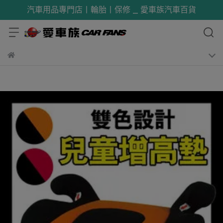
汽車用品專門店丨輪胎丨保修 _ 愛車族汽車百貨