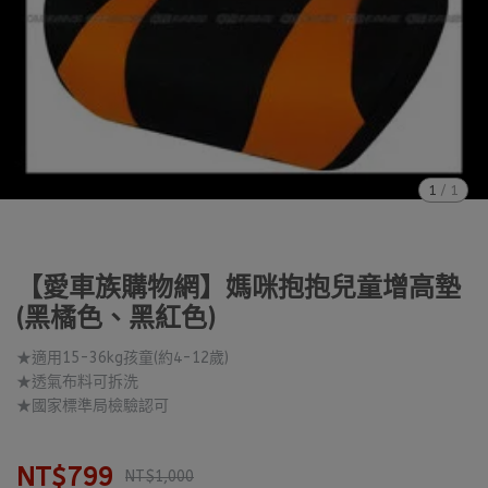
1
/
1
【愛車族購物網】媽咪抱抱兒童增高墊
(黑橘色、黑紅色)
★適用15-36kg孩童(約4-12歲)
★透氣布料可拆洗
★國家標準局檢驗認可
NT$799
NT$1,000