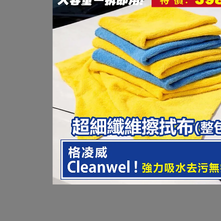
【愛車族購物網】兒童增高墊
---
★
孩童
車內必備小物
★
小小孩因為高度不足，導致於使用安全帶時，
經常會造成勒頸的危險狀況。
使用兒童增高墊能提高孩童的座位高度，
操作簡易舒
適
安全
更加倍。
商品規格：
規格:適用15~36 Kg (兒童專用座椅)
尺寸:長440 *寬350 *高180(mm)
重量:1.2 Kg
產地:台灣