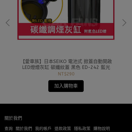
園系列
【愛車族】日本SEIKO 電池式 掀蓋自動開啟
【
5 凱
LED燈煙灰缸 碳纖紋蓋 黑色 ED-242 藍光
NT$290
加入購物車
關於我們
查詢
關於我們
我的帳戶
退款政策
隱私政策
購物說明