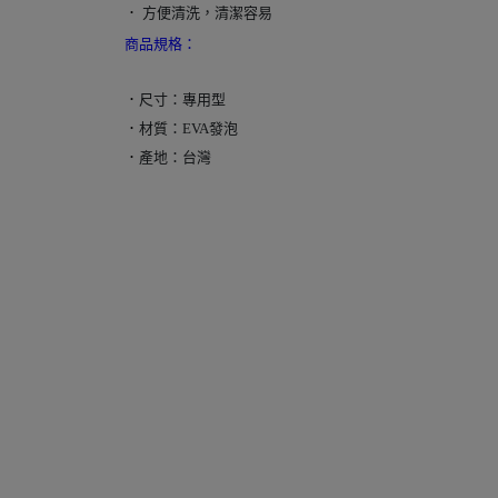
．
方便清洗，清潔容易
商品規格：
．
尺寸：專用型
．
材質：EVA發泡
．
產地：台灣