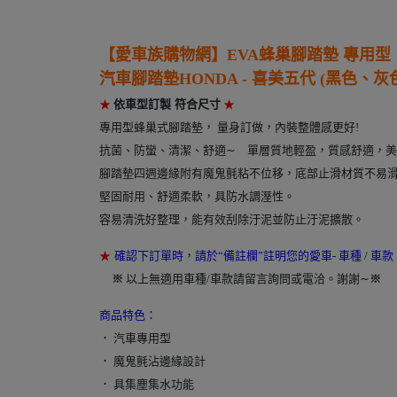
【愛車族購物網】EVA蜂巢腳踏墊 專用型
汽車腳踏墊HONDA - 喜美五代 (黑色、灰色
★
依車型訂製
符合
尺寸
★
專用型蜂巢式腳踏墊， 量身訂做，內裝整體感更好!
抗菌、防蠻、清潔、舒適∼ 單層質地輕盈，質感舒適，
腳踏墊四週邊緣附有魔鬼氈粘不位移，底部止滑材質不易
堅固耐用、舒適柔軟，具防水調溼性。
容易清洗好整理，能有效刮除汙泥並防止汙泥擴散。
★
確認下訂單時，請於“備註欄”註明您的愛車- 車種 / 車款。(
00
※
以上無適用車種/車款請留言詢問或電洽。謝謝∼
※
商品特色：
．
汽車專用型
．
魔鬼氈沾邊緣設計
．
具集塵集水功能