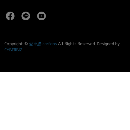
Copyright ©
愛車族 carfans
All Rights Reserved.
Designed by
CYBERBIZ
.