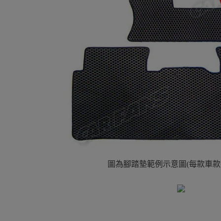
圖為腳踏墊範例示意圖(每款車款