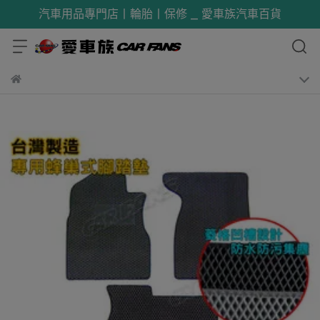
汽車用品專門店丨輪胎丨保修 _ 愛車族汽車百貨