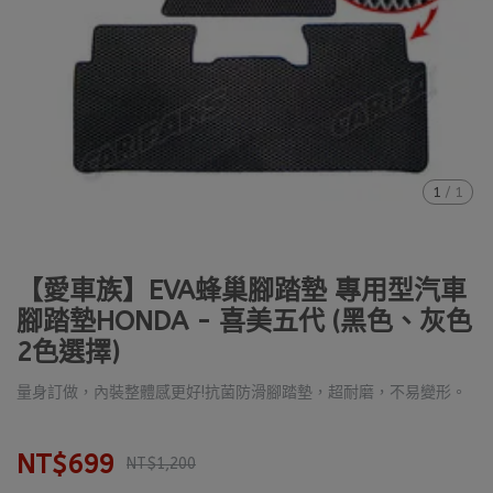
1
/
1
【愛車族】EVA蜂巢腳踏墊 專用型汽車
腳踏墊HONDA - 喜美五代 (黑色、灰色
2色選擇)
量身訂做，內裝整體感更好!抗菌防滑腳踏墊，超耐磨，不易變形。
NT$699
NT$1,200