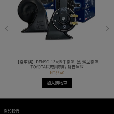
小燈
【愛車族】DENSO 12V蝸牛喇叭-黑 螺型喇叭
TOYOTA原廠用喇叭 聲音渾厚
NT$540
加入購物車
關於我們