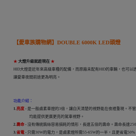
【愛車族購物網】
DOUBLE 6000K LED頭燈
★
大燈升級就趁現在
★
HID大燈是近年來高級車種的配備，而原廠未配有HID的車輛，也可以
讓愛車夜間前途更為明亮。
功能介紹：
1.
亮度
-
是一般鹵素車燈的3倍，讓白天清楚的視野能在夜裡重現。不
均能提供更廣更亮的駕車視野。
2.
壽命
-
沒有傳統鎢絲容易損耗的情形，長達五倍的壽命。壽命長達25
3.
省電
-
只需30W的電力，是鹵素燈所需55-65W的一半，且更省電5