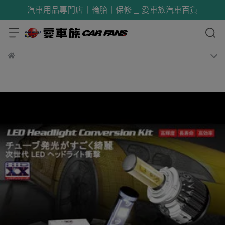
汽車用品專門店丨輪胎丨保修 _ 愛車族汽車百貨