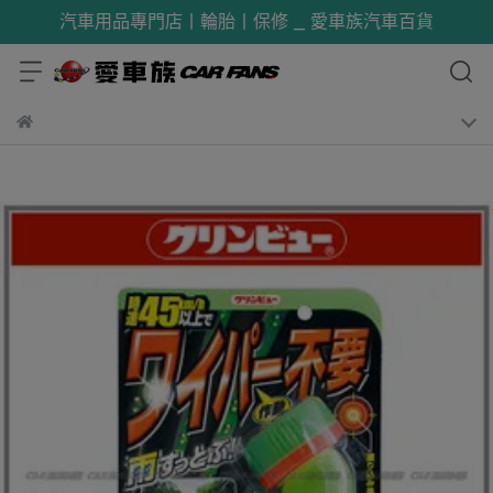
汽車用品專門店丨輪胎丨保修 _ 愛車族汽車百貨