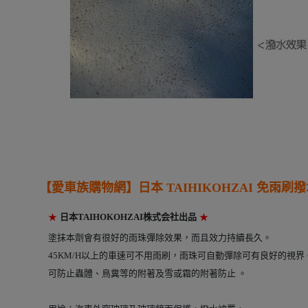
【愛車族購物網】
日本 TAIHIKOHZAI
免雨刷撥水劑
★
日本TAIHOKOHZAI株式会社出品
★
塗抹本劑會有很好的雨珠彈除效果，而且效力持續長久。
45KM/H以上的車速可不用雨刷，雨珠可自動彈除可有良好的視界
可防止蟲體、鳥糞等的附著及雪或霜的附著防止 。