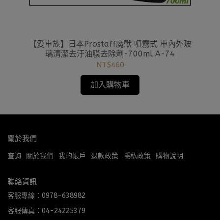
機車
【愛車族】日本Prostaff魔獸 噴霧式 車內外玻
【
璃清潔去汙油膜去除劑-700ml A-74
NT$460
加入購物車
關於我們
查詢
關於我們
我的帳戶
退款政策
隱私政策
購物說明
聯絡資訊
客服專線：0978-638982
客服傳真：04-24225379