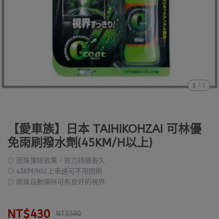
1
/
1
【愛車族】日本 TAIHIKOHZAI 可林優
免雨刷撥水劑(45KM/H以上)
◎ 雨珠彈除效果，效力持續長久
◎ 45KM/H以上車速可不用雨刷
◎ 雨珠自動彈除可有良好的視界
NT$430
NT$590