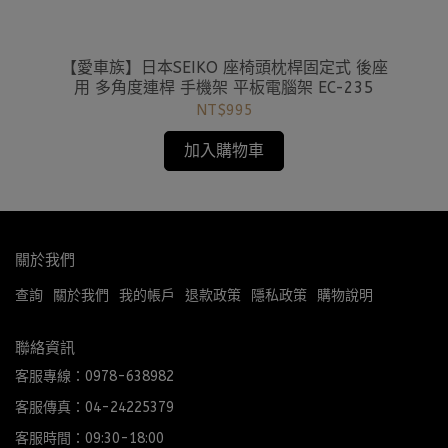
全帶
【愛車族】日本SEIKO 座椅頭枕桿固定式 後座
【愛
用 多角度連桿 手機架 平板電腦架 EC-235
面紙
NT$995
加入購物車
關於我們
查詢
關於我們
我的帳戶
退款政策
隱私政策
購物說明
聯絡資訊
客服專線：0978-638982
客服傳真：04-24225379
客服時間：09:30-18:00