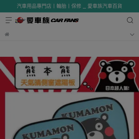
汽車用品專門店丨輪胎丨保修 _ 愛車族汽車百貨