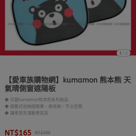
1
/
1
【愛車族購物網】kumamon 熊本熊 天
氣晴側窗遮陽板
◆ 可愛kumamon熊本熊系列商品
◆ 摺疊式收納極簡單，易收納，不占空間
◆ 讓車室充滿歡樂氣氛
NT$165
NT$299