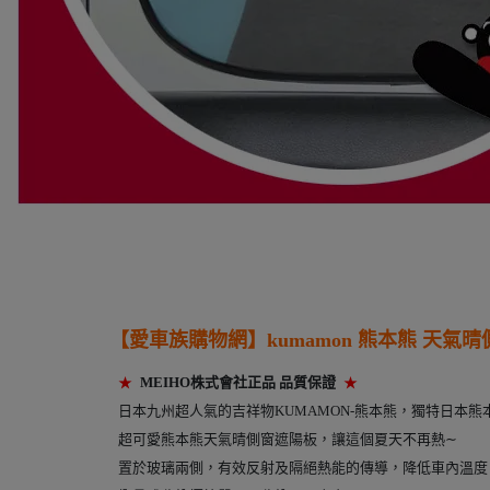
【愛車族購物網】
kumamon 熊本熊
天氣晴
★
MEIHO株式會社正品 品質保證
★
日本九州超人氣的吉祥物KUMAMON-熊本熊
，
獨特日本熊
超可愛熊本熊天氣晴側窗遮陽板
，
讓這個夏天不再熱∼
置於玻璃兩側，有效反射及隔絕熱能的傳導，降低車內溫度