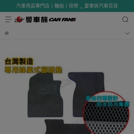
汽車用品專門店丨輪胎丨保修 _ 愛車族汽車百貨