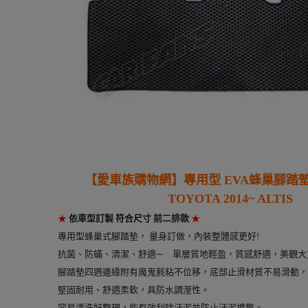
【愛車族購物網】
專用型
EVA蜂巢腳踏
TOYOTA
2014~ ALTIS
★
依車型訂製
符合
尺寸 前二排款
★
專用型蜂巢式腳踏墊， 量身訂做，內裝整體感更好!
抗菌、防蟎、清潔、舒適∼ 單層質地輕盈，質感舒適，美觀大
腳踏墊四週邊緣附有魔鬼氈粘不位移，底部止滑材質不易滑動，
堅固耐用、舒適柔軟，具防水調溼性。
容易清洗好整理，能有效刮除汙泥並防止汙泥擴散。