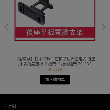
園系列
【愛車族】日本SEIKO 座椅頭枕桿固定式 後座
【
3 凱
用 多角度連桿 手機架 平板電腦架 EC-235
椅
NT$995
加入購物車
關於我們