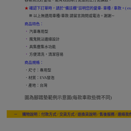
★
確認下訂單時，請於“備註欄”註明您的愛車- 車種 / 車款。( ex
00
※
以上無適用車種/車款 請留言詢問或電洽。謝謝∼
商品特色：
．
汽車專用型
．
魔鬼氈沾邊緣設計
．
具集塵集水功能
．
方便清洗，清潔容易
商品規格：
．
尺寸：專用型
．
材質：EVA發泡
．
產地：台灣
圖為腳踏墊範例示意圖(每款車款些微不同)
－ 購物說明：付款方式 / 交貨方式 / 退換貨說明 / 售後服務 / 連絡我
---- ------