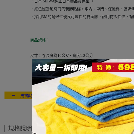
．日本 SEIWA純正日本製品質保証 。
．
紅色運動風時尚的裝飾貼條。車內、車門、保險桿、裝飾
．採用3M的耐候性優良可靠性的雙面膠，耐用持久性佳，黏
商品規格：
尺寸：卷長度為10公尺× 寬度1.2公分
－ 購物說明：付款方式 / 交貨方式 / 退換貨說明 / 售後服務 / 連絡我們
---- ------
規格說明