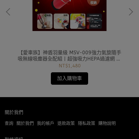
喇叭
【愛車族】神盾羽量級 MSV-009強力氣旋隨手
PH
吸無線吸塵器全配組丨超強吸力HEPA過濾網 無
救
線 手持 吸塵器 居家車用
NT$1,480
加入購物車
關於我們
查詢
關於我們
我的帳戶
退款政策
隱私政策
購物說明