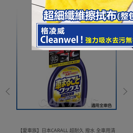
護級
害
【愛車族】日本CARALL 超耐久 撥水 全車用清
【