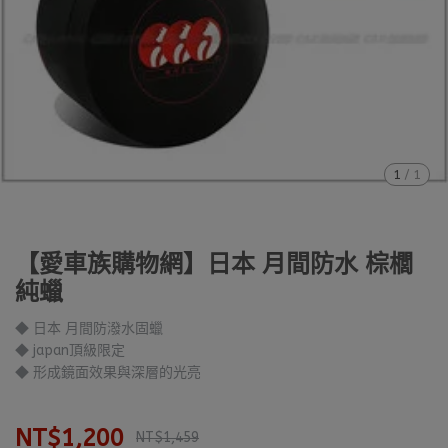
1
/
1
【愛車族購物網】日本 月間防水 棕櫚
純蠟
◆ 日本 月間防潑水固蠟
◆ japan頂級限定
◆ 形成鏡面效果與深層的光亮
NT$1,200
NT$1,459