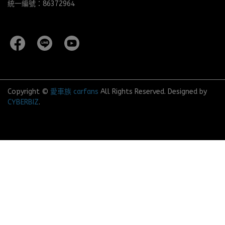
統一編號：86372964
Copyright ©
愛車族 carfans
All Rights Reserved.
Designed by
CYBERBIZ
.