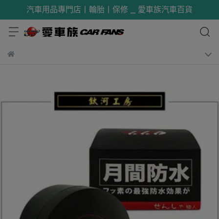
汽車用品專門店丨輪胎丨保修 _ 愛車族汽車百貨