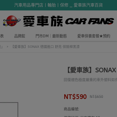
汽車用品專門店丨輪胎丨保修 _ 愛車族汽車百貨
表
品牌館
門市DM｜最新動態
愛車保養套餐★預約
亮」
【愛車族】SONAX 德國進口 舒亮 保險桿黑漆
【愛車族】SONAX
回復褪色極度嚴重的車外塑料如
NT$590
NT$650
商品編號: