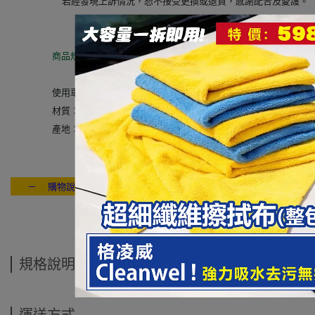
00
若經發現上訴情況，恕不接受更換或退貨，感謝配合及愛護。
商品規格：
使用車款：
車長度 460cm公分內
-四門車適用
材質：聚丙烯、橡膠、不織布
產地：台灣
－ 購物說明：付款方式 / 交貨方式 / 退換貨說明 / 售後服務 / 連絡我們
---- ------
規格說明