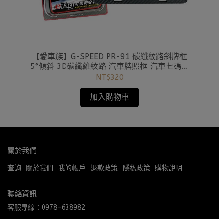
車套
擇
【愛車族】G-SPEED PR-91 碳纖紋路斜牌框
【
5°傾斜 3D碳纖維紋路 汽車牌照框 汽車七碼車
緻
牌專用 新eTag單入裝
NT$320
加入購物車
關於我們
查詢
關於我們
我的帳戶
退款政策
隱私政策
購物說明
聯絡資訊
客服專線：0978-638982