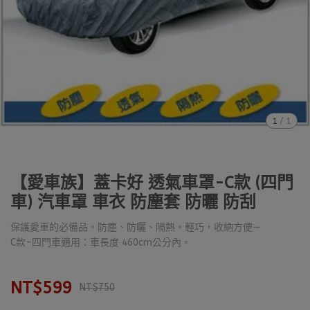
1
/
1
【愛車族】蓋卡好 透氣車罩-C款 (四門
車) 汽車罩 車衣 防塵套 防曬 防刮
保護愛車的必備品。防塵、防曬、隔熱。輕巧，收納方便∼
C款-四門車適用：車長度 460cm公分內。
NT$599
NT$750