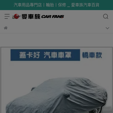
汽車用品專門店丨輪胎丨保修 _ 愛車族汽車百貨