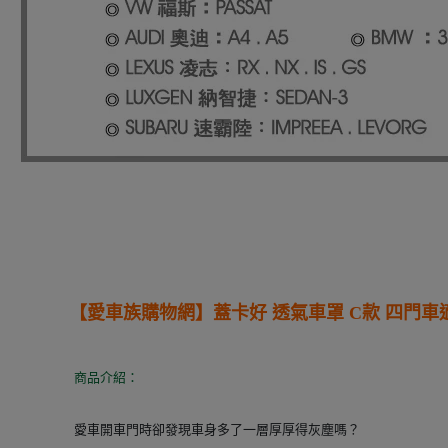
【愛車族購物網】
蓋卡好 透氣車罩 C款 四門車
商品介紹：
愛車開車門時卻發現車身多了一層厚厚得灰塵嗎？