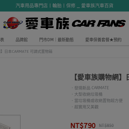
汽車用品專門店丨輪胎丨保修 _ 愛車族汽車百貨
表
品牌館
門市DM｜最新動態
愛車保養套餐★預約
】日本CARMATE 可調式置物箱
【愛車族購物網】日
．發燒新品 CARMATE
．大型收納垃圾桶
．當垃圾桶或收納置物超方便
．超實用又美觀
NT$790
NT$850