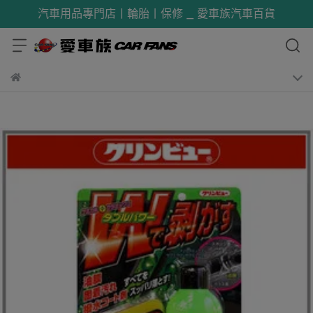
汽車用品專門店丨輪胎丨保修 _ 愛車族汽車百貨