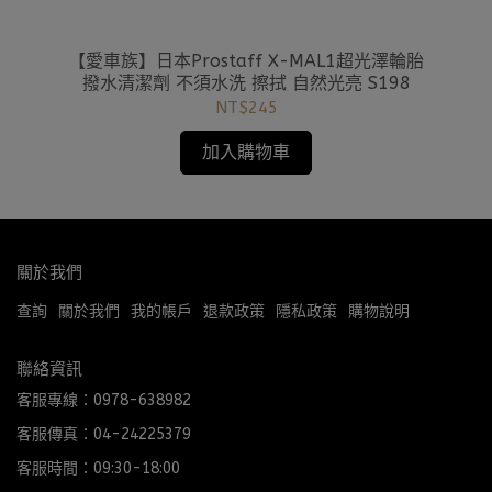
機車
【愛車族】日本Prostaff X-MAL1超光澤輪胎
【
撥水清潔劑 不須水洗 擦拭 自然光亮 S198
頭
NT$245
加入購物車
關於我們
查詢
關於我們
我的帳戶
退款政策
隱私政策
購物說明
聯絡資訊
客服專線：0978-638982
客服傳真：04-24225379
客服時間：09:30-18:00