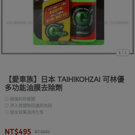
1
/
1
【愛車族】日本 TAIHIKOHZAI 可林優
多功能油膜去除劑
◎ 頑強的矽披膜
◎ 滲入其間隙迅速的去除
◎ 撥水效果及持久性
NT$495
NT$600