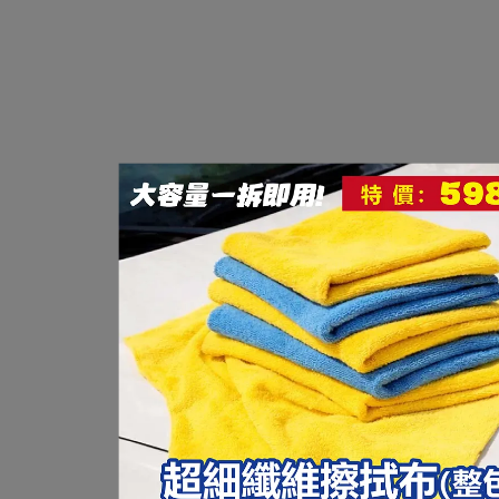
日本 TAIHIKOHZAI 可林優 多功能油膜
商品介紹：
．頑強的矽披膜，撥水劑可簡單去除，恢復新車對玻璃的
．2種的10億分之1的聚合物微粒油膜撥水劑滲入其間隙迅
．撥水處理的前處理最適當，可以發揮最大的撥水效果及
．用途：汽車玻璃油膜去除、洗淨、撥水被覆膜的去除。
商品規格：