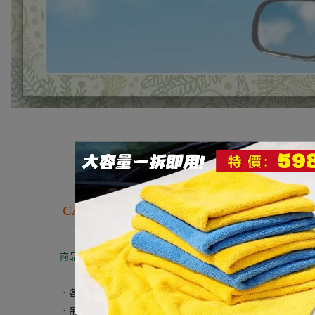
CARALL BOTANISH 吊掛式香片 3種味道選擇
商品介紹：
．
各式自然氣息的香味，芳香迷人。
．
吊掛式香片，可以吊掛車內或房間....等地方。