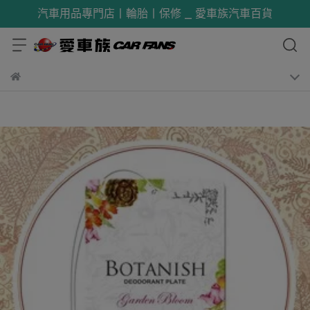
汽車用品專門店丨輪胎丨保修 _ 愛車族汽車百貨