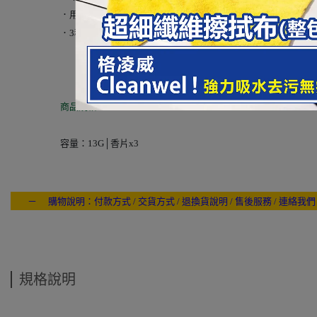
．用“植物殺菌素”天然除臭劑組成“柿子提取物”混合紙張類型
．3種味道選擇： 藍月花園│經典柑橘│純潔花神
。
商品規格：
容量：13G│香片x3
－ 購物說明：付款方式 / 交貨方式 / 退換貨說明 / 售後服務 / 連絡我們
---- ------
規格說明