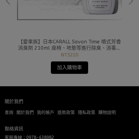
夜置
【愛車族】日本CARALL Savon Time 噴式芳香
【
 黑
消臭劑 210ml 座椅、地墊等進行除臭、消毒的
噴霧型
NT$220
加入購物車
關於我們
查詢
關於我們
我的帳戶
退款政策
隱私政策
購物說明
聯絡資訊
客服專線：0978-638982