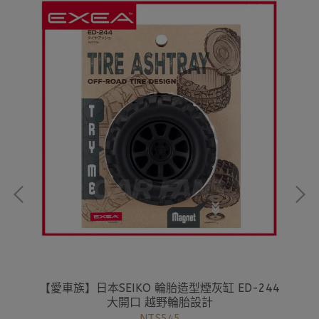
園系列
【愛車族】日本SEIKO 輪胎造型煙灰缸 ED-244
【
5 凱
大開口 越野輪胎設計
NT$545