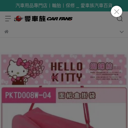
汽車用品專門店丨輪胎丨保修 _ 愛車族汽車百貨