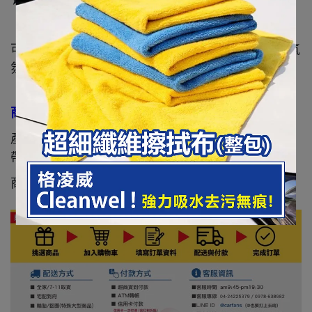
★享受充滿Hello Kitty 可愛系列的行車及居家環境
可愛又粉嫩的Hello Kitty 凱蒂貓 蝴蝶結系列，可愛氣
氛充滿愛車內∼
商品規格：
產品尺寸：高18 x 寬23 x 厚13 公分 (展開尺寸/不含
帶長)
商品材質：表布/內容物 100%聚酯纖維