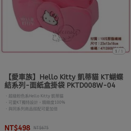
1
/
1
【愛車族】Hello Kitty 凱蒂貓 KT蝴蝶
結系列-面紙盒掛袋 PKTD008W-04
．超級粉色系Hello Kitty 凱蒂貓
．可愛KT獨特設計，精緻度100%
．與同系列商品搭配可愛加倍
NT$498
NT$675