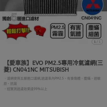
1
/
1
【愛車族】EVO PM2.5專用冷氣濾網(三
菱) CN041NC MITSUBISH
．濾網使用五層進口濾網,過濾車內PM2.5、有害傷體、塵蟎、過敏
原、抗菌
．經實測過濾效果達99%以上