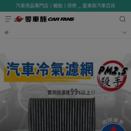
汽車用品專門店丨輪胎丨保修 _ 愛車族汽車百貨