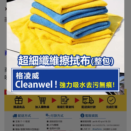
➤正常使用下，約可使用1~3個月，因實際使用狀況
而定。
商品規格
:
商品重量：
80ml
味道選擇
：L851佛手柑香│ L852葡萄柚香