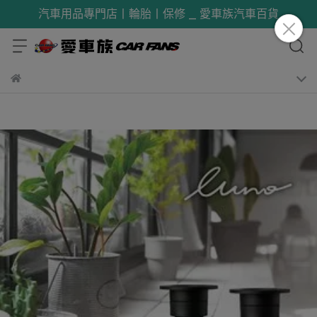
汽車用品專門店丨輪胎丨保修 _ 愛車族汽車百貨