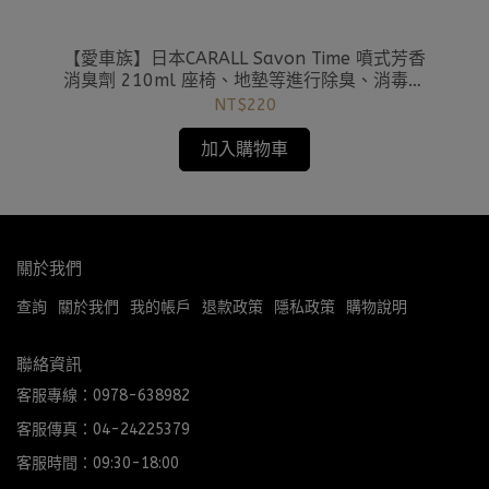
C芳
【愛車族】日本CARALL Savon Time 噴式芳香
【
 設
消臭劑 210ml 座椅、地墊等進行除臭、消毒的
口
噴霧型
NT$220
加入購物車
關於我們
查詢
關於我們
我的帳戶
退款政策
隱私政策
購物說明
聯絡資訊
客服專線：0978-638982
客服傳真：04-24225379
客服時間：09:30-18:00