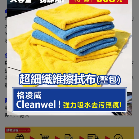
商品介紹：
每個空調機組都會是異味的來源，甚至可能導致過敏反應的
元凶。
SONAX空調森林浴可快速輕鬆消毒並去除空調系統的異
味。
使用方式：
啟動引擎，將空調風速調至最高，選擇車內循環模式並將空
調通風口全部打開。
將空調森林浴放置於後座置物處，然後按下噴霧按鈕後，迅
速離開車子並關上所有門窗。
商品規格：
容量：100 ml
產地：德國