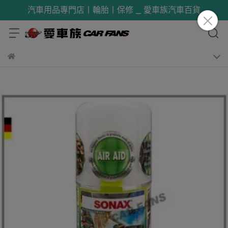
汽車用品專門店丨輪胎丨保修 _ 愛車族汽車百貨