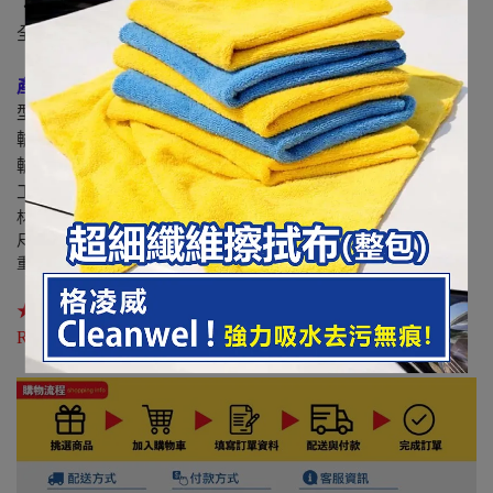
．BSMI Certification - 通過經濟部標準檢驗局合格認證，安
全無虞。
產品規格：
型號：DE017(黑)、DE017-1(白)
輸入電壓：100~240V / 50~60Hz 0.35A
輸出電壓：DC 5V / 2.4A (Max)
工作溫度：0~40°C
材質：ABS防火塑料、電子零件
尺寸：50 x 45 x 27mm
重量：44g
★本產品已通過BSMI標準檢驗局認證標準，字號
R51369
RoHS
，品質有保障