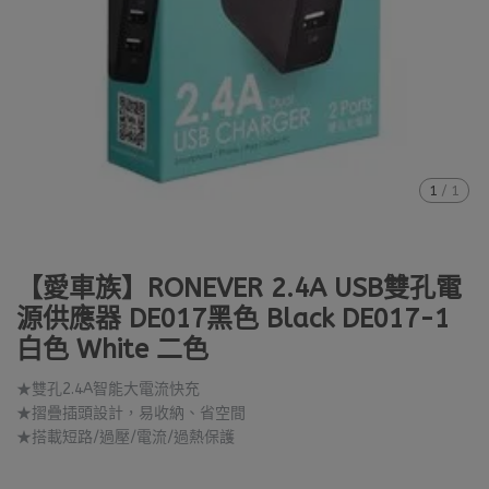
1
/
1
【愛車族】RONEVER 2.4A USB雙孔電
源供應器 DE017黑色 Black DE017-1
白色 White 二色
★雙孔2.4A智能大電流快充
★摺疊插頭設計，易收納、省空間
★搭載短路/過壓/電流/過熱保護