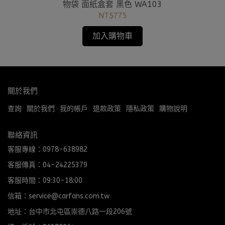
貼式
物袋 面紙盒套 黑色 WA103
車用
NT$775
加入購物車
關於我們
查詢
關於我們
我的帳戶
退款政策
隱私政策
購物說明
聯絡資訊
客服專線：0978-638982
客服傳真：04-24225379
客服時間：09:30-18:00
信箱：service@carfans.com.tw
地址：台中市北屯區崇德八路一段206號