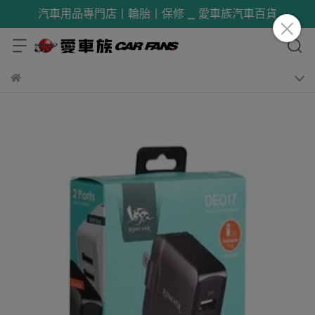
汽車用品專門店丨輪胎丨保修 _ 愛車族汽車百貨