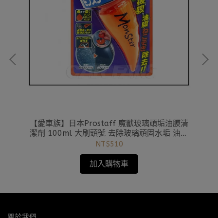
瓷奈
【愛車族】日本Prostaff 魔獸玻璃頑垢油膜清
【
9
潔劑 100ml 大刷頭號 去除玻璃頑固水垢 油膜
A-75
NT$510
加入購物車
關於我們