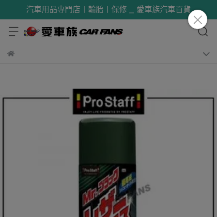
汽車用品專門店丨輪胎丨保修 _ 愛車族汽車百貨