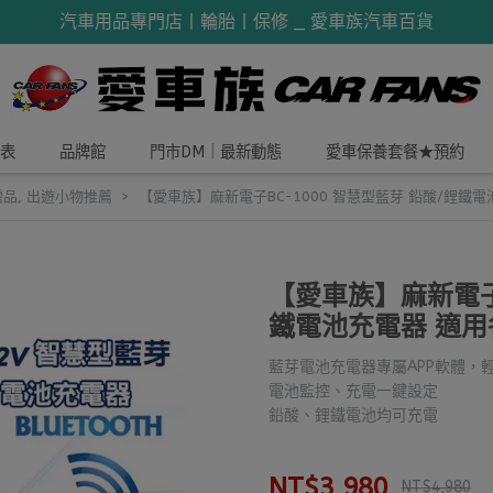
汽車用品專門店丨輪胎丨保修 _ 愛車族汽車百貨
表
品牌館
門市DM｜最新動態
愛車保養套餐★預約
需品
,
出遊小物推薦
【愛車族】麻新電子BC-1000 智慧型藍芽 鉛酸/鋰鐵
【愛車族】麻新電子B
鐵電池充電器 適用
藍芽電池充電器專屬APP軟體，
電池監控、充電一鍵設定
鉛酸、鋰鐵電池均可充電
NT$3,980
NT$4,980