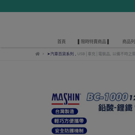
首頁
▌限時特賣商品 ▌
商品列
➤汽車百貨系列
,
USB│車充│電裝品
,
以備不時之