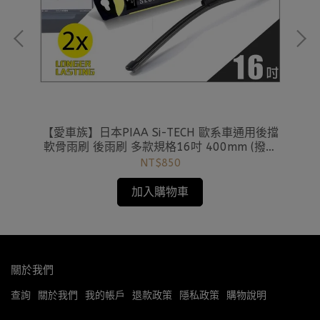
雨刷
【愛車族】日本PIAA Si-TECH 歐系車通用後擋
【
軟骨雨刷 後雨刷 多款規格16吋 400mm (撥水
軟
矽膠雨刷) 歐洲車用
NT$850
加入購物車
關於我們
查詢
關於我們
我的帳戶
退款政策
隱私政策
購物說明