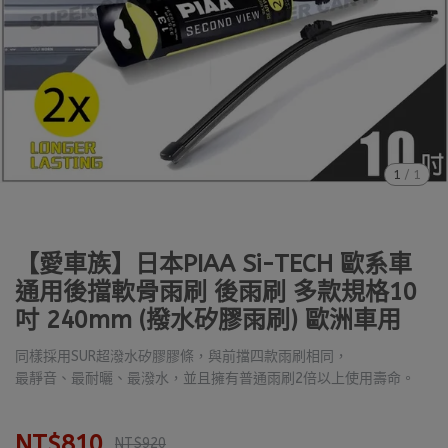
1
/
1
【愛車族】日本PIAA Si-TECH 歐系車
通用後擋軟骨雨刷 後雨刷 多款規格10
吋 240mm (撥水矽膠雨刷) 歐洲車用
同樣採用SUR超潑水矽膠膠條，與前擋四款雨刷相同，
最靜音、最耐曬、最潑水，並且擁有普通雨刷2倍以上使用壽命。
NT$810
NT$920