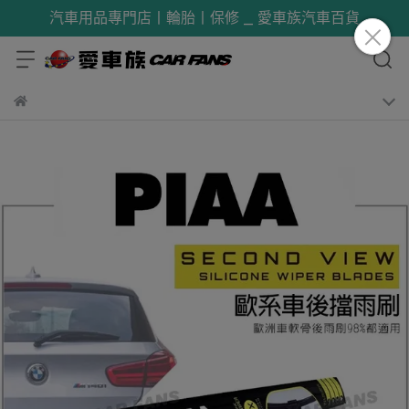
汽車用品專門店丨輪胎丨保修 _ 愛車族汽車百貨