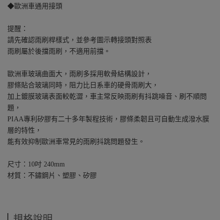
◆歐洲車通用接頭
提醒：
請先確認雨刷桿樣式，並參考圖示轉接頭對照表
雨刷屬於後擋雨刷，不適用前擋。
歐洲車玻璃曲面大，雨刷多採用軟骨結構設計，
膠條貼合玻璃同時，阻力比日系車的硬骨雨刷大，
加上鍍膜玻璃表面較乾澀，車主常反映雨刷有抖跳噪音、刷不順問
題，
PIAA專利矽膠有二十多年製程技術，膠條柔韌且可自動生成潑水膜
層的特性，
能有效抑制歐洲車常見的雨刷抖跳問題發生。
尺寸：10吋 240mm
材質：不鏽鋼片、塑膠、矽膠
規格說明