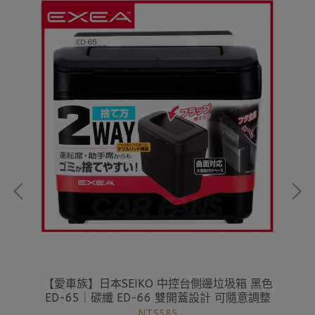
盤式
【愛車族】日本SEIKO 中控台側邊垃圾箱 黑色
【
ED-65｜碳纖 ED-66 雙開蓋設計 可隨意調整
NT$585