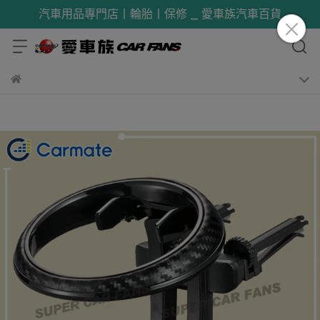
汽車用品專門店丨輪胎丨保修 _ 愛車族汽車百貨