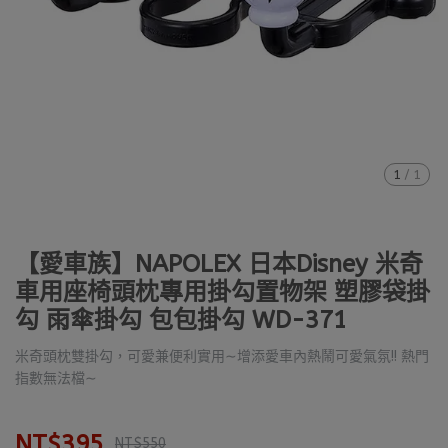
1
/
1
【愛車族】NAPOLEX 日本Disney 米奇
車用座椅頭枕專用掛勾置物架 塑膠袋掛
勾 雨傘掛勾 包包掛勾 WD-371
米奇頭枕雙掛勾，可愛兼便利實用∼增添愛車內熱鬧可愛氣氛!! 熱門
指數無法檔∼
NT$395
NT$550