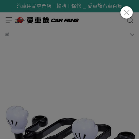
汽車用品專門店丨輪胎丨保修 _ 愛車族汽車百貨