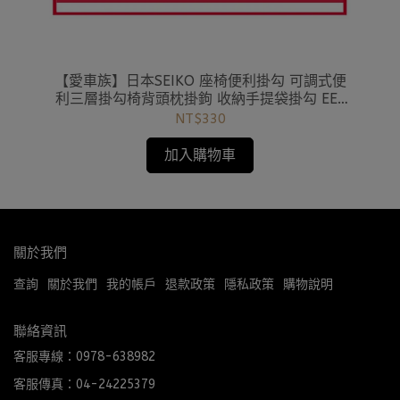
金超
【愛車族】日本SEIKO 座椅便利掛勾 可調式便
【愛
利三層掛勾椅背頭枕掛鉤 收納手提袋掛勾 EE-
車用
46
NT$330
加入購物車
關於我們
查詢
關於我們
我的帳戶
退款政策
隱私政策
購物說明
聯絡資訊
客服專線：0978-638982
客服傳真：04-24225379