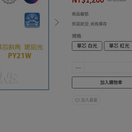
NT$1,200
NT$1,490
商品編號:
供貨狀況:
尚有庫存
規格
單芯 白光
單芯 紅光
加入購物車
加入最愛