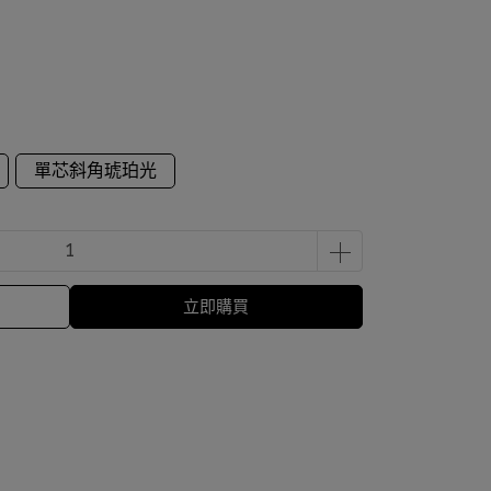
單芯斜角琥珀光
立即購買