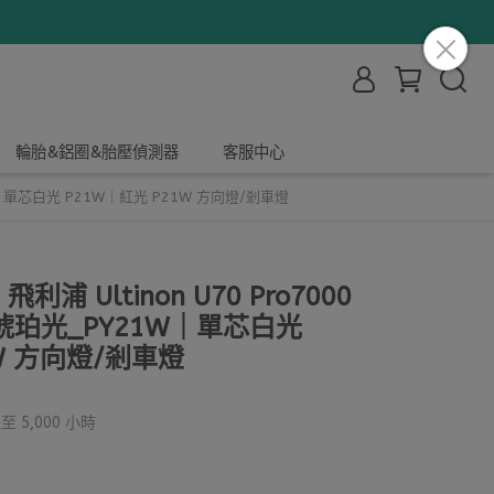
輪胎&鋁圈&胎壓偵測器
客服中心
21W｜單芯白光 P21W｜紅光 P21W 方向燈/剎車燈
利浦 Ultinon U70 Pro7000
琥珀光_PY21W｜單芯白光
1W 方向燈/剎車燈
5,000 小時