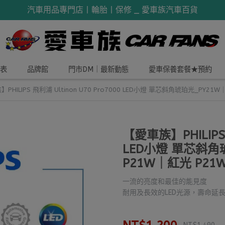
汽車用品專門店丨輪胎丨保修 _ 愛車族汽車百貨
表
品牌館
門市DM｜最新動態
愛車保養套餐★預約
PHILIPS 飛利浦 Ultinon U70 Pro7000 LED小燈 單芯斜角琥珀光_PY
【愛車族】PHILIPS 飛
LED小燈 單芯斜角
P21W｜紅光 P2
一流的亮度和最佳的能見度
耐用及長效的LED光源，壽命延長至 